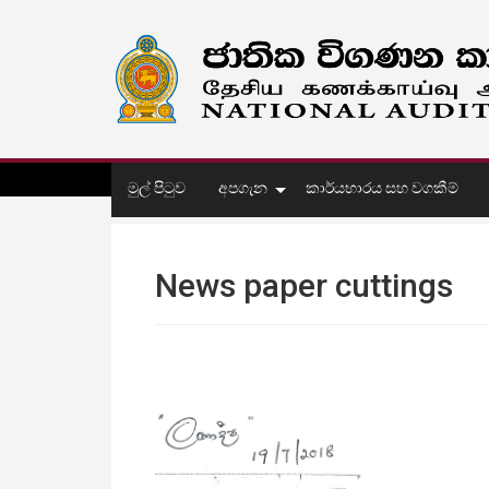
මුල් පිටුව
අපගැන
කාර්යභාරය සහ වගකීම්
News paper cuttings