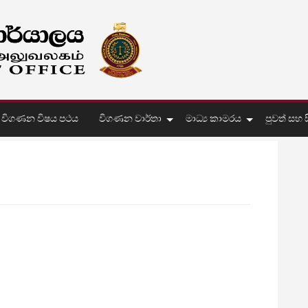
විගණන විෂය පථය
විගණන වාර්තා
මාධ්‍ය කාමරය
පුවත් සහ සි