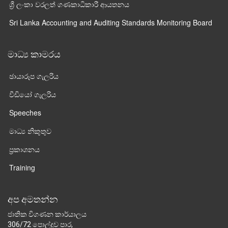
ශ්‍රී ලංකා වරලත් ගණකාධිකාරී ආයතනය
Sri Lanka Accounting and Auditing Standards Monitoring Board
මාධ්‍ය කාමරය
ඡායාරූප ගැලරිය
වීඩියෝ ගැලරිය
Speeches
මාධ්‍ය නිකුතුව
ප්‍රකාශනය
Training
අප අමතන්න
ජාතික විගණන කාර්යාලය
306/72 පොල්දූව පාර,