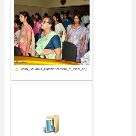
Clean_SriLanka_Commencement_of_Work_of_t...