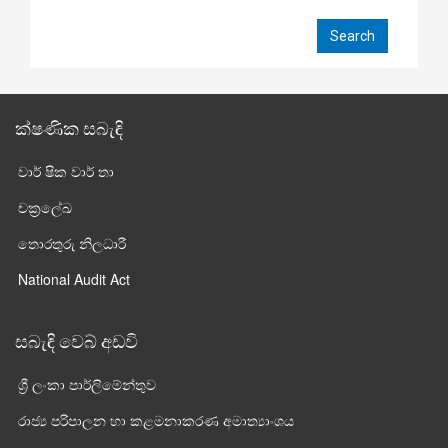
ක්ෂණික සබැඳි
වාර් ෂික වාර් තා
චක්‍රලේඛ
තොරතුරු නිලධාරී
National Audit Act
සබැඳි වෙබ් අඩවි
ශ්‍රී ලංකා පාර්ලි‌මේන්තුව
රාජ්‍ය පරිපාලන හා කළමනාකරණ අමාත්‍යාංශය