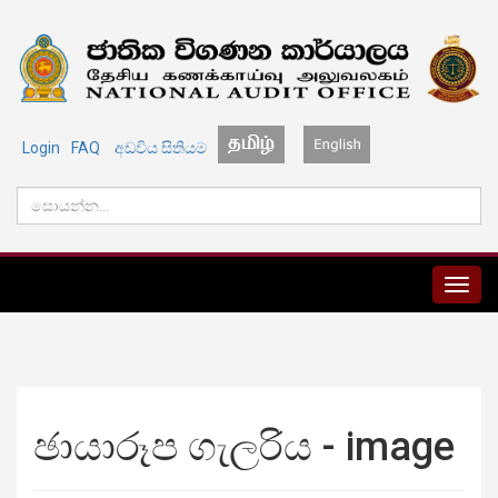
Login
FAQ
අඩවිය සිතියම
MENU
ඡායාරූප ගැලරිය - image