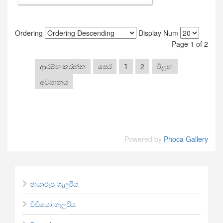
Ordering
Display Num
Page 1 of 2
2
ඊළඟ
ආරම්භ කරන්න
පෙර
1
අවසානය
Powered by
Phoca Gallery
ඡායාරූප ගැලරිය
වීඩියෝ ගැලරිය