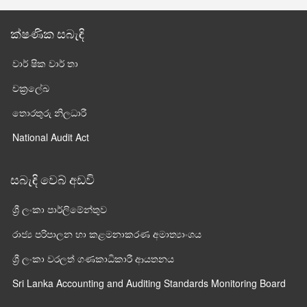
ක්ෂණික සබැඳි
වාර් ෂික වාර් තා
චක්‍රලේඛ
තොරතුරු නිලධාරී
National Audit Act
සබැඳි වෙබ් අඩවි
ශ්‍රී ලංකා පාර්ලි‌මේන්තුව
රාජ්‍ය පරිපාලන හා කළමනාකරණ අමාත්‍යාංශය
ශ්‍රී ලංකා වරලත් ගණකාධිකාරී ආයතනය
Sri Lanka Accounting and Auditing Standards Monitoring Board