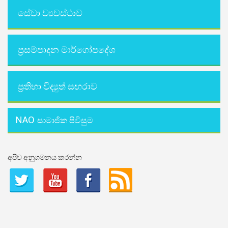
සේවා ව්‍යවස්ථාව
ප්‍රසම්පාදන මාර්ගෝපදේශ
ප්‍රතිභා විද්‍යුත් සඟරාව
NAO
සාමාජික පිවිසුම
අපිව අනුගමනය කරන්න