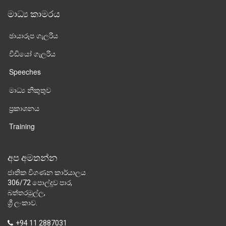
මාධ්‍ය කාමරය
ඡායාරූප ගැලරිය
වීඩියෝ ගැලරිය
Speeches
මාධ්‍ය නිකුතුව
ප්‍රකාශනය
Training
අප අමතන්න
ජාතික විගණන කාර්යාලය
306/72 පොල්දූව පාර,
බත්තරමුල්ල,
ශ්‍රී ලංකාව.
+94 11 2887031