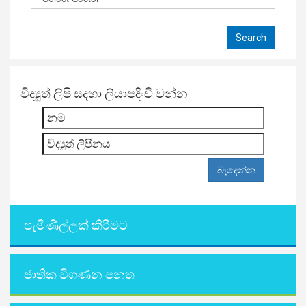
විද්‍යුත් ලිපි සදහා ලියාපදිංචි වන්න
පැමිණිල්ලක් කිරීමට
ජාතික විගණන පනත