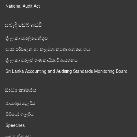
National Audit Act
සබැඳි වෙබ් අඩවි
ශ්‍රී ලංකා පාර්ලි‌මේන්තුව
රාජ්‍ය පරිපාලන හා කළමනාකරණ අමාත්‍යාංශය
ශ්‍රී ලංකා වරලත් ගණකාධිකාරී ආයතනය
Sri Lanka Accounting and Auditing Standards Monitoring Board
මාධ්‍ය කාමරය
ඡායාරූප ගැලරිය
වීඩියෝ ගැලරිය
Speeches
මාධ්‍ය නිකුතුව