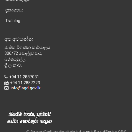
ප්‍රකාශනය
Training
අප අමතන්න
ජාතික විගණන කාර්යාලය
306/72 පොල්දූව පාර,
බත්තරමුල්ල,
ශ්‍රී ලංකාව.
+94 11 2887031
+94 11 2887223
© විගණකාධිපති දෙපාර්තමේන්තුව-ශ්‍රී ලංකාව,සියලු හිමිකම් ඇවිරිණි.