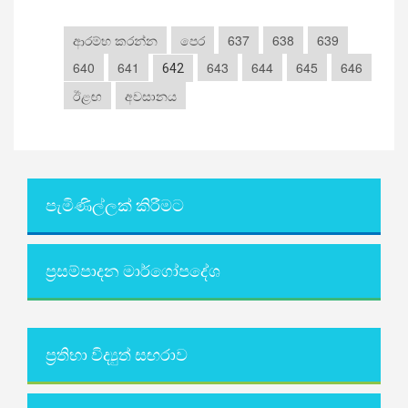
ආරම්භ කරන්න
පෙර
637
638
639
640
641
643
644
645
646
642
ඊළඟ
අවසානය
පැමිණිල්ලක් කිරීමට
ප්‍රසම්පාදන මාර්ගෝපදේශ
ප්‍රතිභා විද්‍යුත් සඟරාව