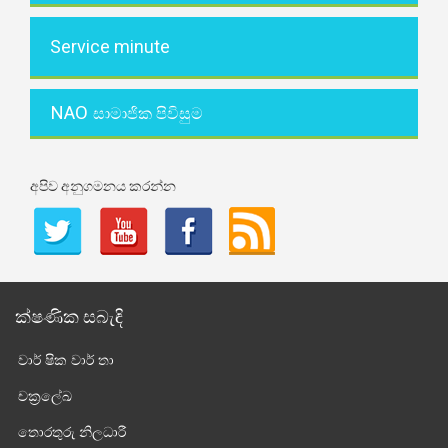
Service minute
NAO
සාමාජික පිවිසුම
අපිව අනුගමනය කරන්න
ක්ෂණික සබැඳි
වාර් ෂික වාර් තා
චක්‍රලේඛ
තොරතුරු නිලධාරී