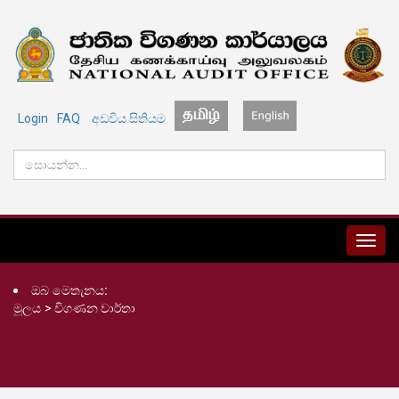
Login
FAQ
අඩවිය සිතියම
MENU
ඔබ මෙතැනය:
මූලය
>
විගණන වාර්තා