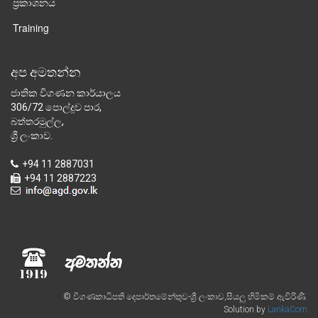
ප්‍රකාශනය
Training
අප අමතන්න
ජාතික විගණන කාර්යාලය
306/72 පොල්දූව පාර,
බත්තරමුල්ල,
ශ්‍රී ලංකාව.
+94 11 2887031
+94 11 2887223
© විගණකාධිපති දෙපාර්තමේන්තුව-ශ්‍රී ලංකාව,සියලු හිමිකම් ඇවිරිණි.
Solution by
LankaCom