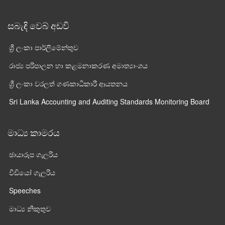
සබැඳි වෙබ් අඩවි
ශ්‍රී ලංකා පාර්ලි‌මේන්තුව
රාජ්‍ය පරිපාලන හා කළමනාකරණ අමාත්‍යාංශය
ශ්‍රී ලංකා වරලත් ගණකාධිකාරී ආයතනය
Sri Lanka Accounting and Auditing Standards Monitoring Board
මාධ්‍ය කාමරය
ඡායාරූප ගැලරිය
වීඩියෝ ගැලරිය
Speeches
මාධ්‍ය නිකුතුව