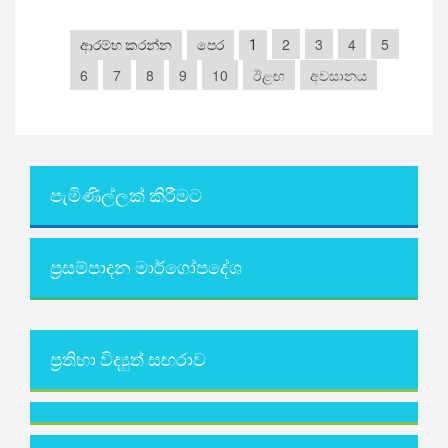
2
3
4
5
ආරම්භ කරන්න
පෙර
1
6
7
8
9
10
ඊළඟ
අවසානය
පැමිණිල්ලක් කිරීමට
ප්‍රසම්පාදන මාර්ගෝපදේශ
ප්‍රතිභා විද්‍යුත් සඟරාව