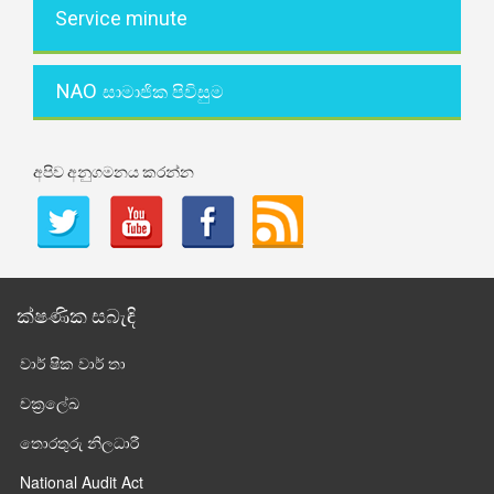
Service minute
NAO
සාමාජික පිවිසුම
අපිව අනුගමනය කරන්න
ක්ෂණික සබැඳි
වාර් ෂික වාර් තා
චක්‍රලේඛ
තොරතුරු නිලධාරී
National Audit Act