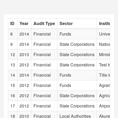
ID
Year
Audit Type
Sector
Institute
8
2014
Financial
Funds
Universit
9
2014
Financial
State Corporations
National 
12
2013
Financial
State Corporations
Ministry o
13
2012
Financial
State Corporations
Test Instit
14
2014
Financial
Funds
Title Ins
15
2012
Financial
Funds
Agrarian 
16
2012
Financial
State Corporations
Agricultu
17
2012
Financial
State Corporations
Airport an
18
2010
Financial
Local Authorities
Akuressa