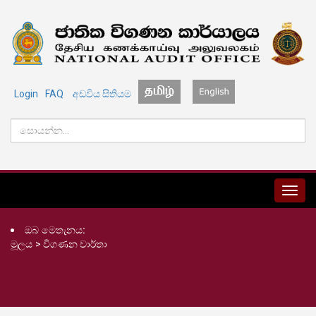
Login
FAQ
අඩවිය සිතියම
MENU
ඔබ මෙතැනය:
මූලය
>
විගණන වාර්තා