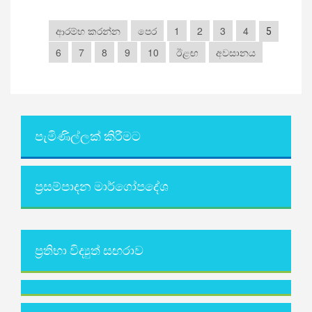
ආරම්භ කරන්න
පෙර
1
2
3
4
5
6
7
8
9
10
ඊළඟ
අවසානය
පැමිණිල්ලක් කිරීමට
ප්‍රසම්පාදන මාර්ගෝපදේශ
ප්‍රතිභා විද්‍යුත් සඟරාව