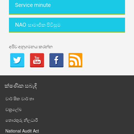
Service minute
NAO
සාමාජික පිවිසුම
අපිව අනුගමනය කරන්න
ක්ෂණික සබැඳි
වාර් ෂික වාර් තා
චක්‍රලේඛ
තොරතුරු නිලධාරී
National Audit Act