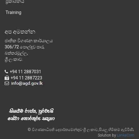
ප්‍රකාශනය
Training
අප අමතන්න
ජාතික විගණන කාර්යාලය
306/72 පොල්දූව පාර,
බත්තරමුල්ල,
ශ්‍රී ලංකාව.
+94 11 2887031
+94 11 2887223
© විගණකාධිපති දෙපාර්තමේන්තුව-ශ්‍රී ලංකාව,සියලු හිමිකම් ඇවිරිණි.
Solution by
LankaCom