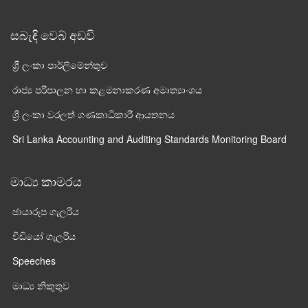
සබැඳි වෙබ් අඩවි
ශ්‍රී ලංකා පාර්ලි‌මේන්තුව
රාජ්‍ය පරිපාලන හා කළමනාකරණ අමාත්‍යාංශය
ශ්‍රී ලංකා වරලත් ගණකාධිකාරී ආයතනය
Sri Lanka Accounting and Auditing Standards Monitoring Board
මාධ්‍ය කාමරය
ඡායාරූප ගැලරිය
වීඩියෝ ගැලරිය
Speeches
මාධ්‍ය නිකුතුව