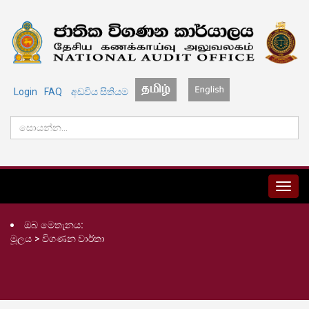
Login
FAQ
අඩවිය සිතියම
MENU
ඔබ මෙතැනය:
මූලය
>
විගණන වාර්තා