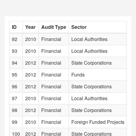
ID
Year
Audit Type
Sector
Ins
92
2010
Financial
Local Authorities
Ha
93
2010
Financial
Local Authorities
Ha
94
2012
Financial
State Corporations
He
95
2012
Financial
Funds
Hi
96
2012
Financial
State Corporations
Ho
97
2010
Financial
Local Authorities
Ho
98
2012
Financial
State Corporations
Ho
99
2010
Financial
Foreign Funded Projects
Im
100
2012
Financial
State Corporations
In