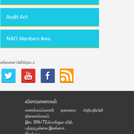
Audit Act
NAO
Members Area
எங்களை பின்தொடர
விசாரணைகள்
கணக்காய்வாளர் தலைமை அதிபதியின்
திணைக்களம்
இல. 306/72,பொல்துவ வீதி,
பத்தரமுல்லை இலங்கை .
இலங்கை.