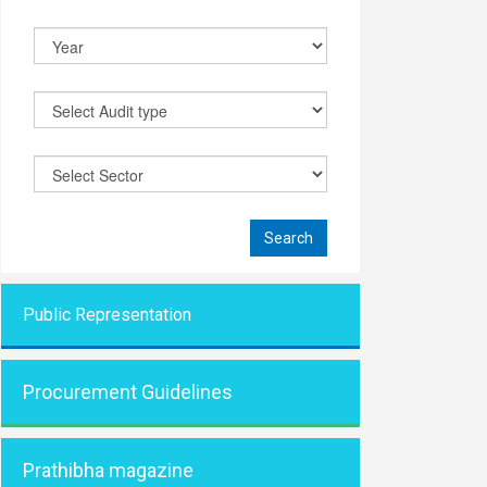
Public Representati
on
Procurement Guidelines
Prathibha magazine