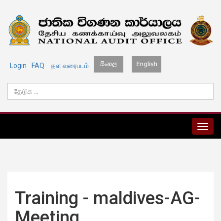
Login
FAQ
தள வரைபடம்
MENU
Training - maldives-AG-
Meeting