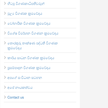
හිටපු විගණකාධිපතිවරුන්
මූල්‍ය විගණක ක්‍රමවේදය
වෝහාරික විගණක ක්‍රමවේදය
විශේෂ විමර්ශන විගණන ක්‍රමවේදය
තොරතුරු තාක්ෂණ පද්ධති විගණක
ක්‍රමවේදය
කාර්ය සාධන විගණක ක්‍රමවේදය
ප්‍රසම්පාදන විගණක ක්‍රමවේදය
අපගේ සංවිධාන සටහන
අපේ නායකත්වය
Contact us