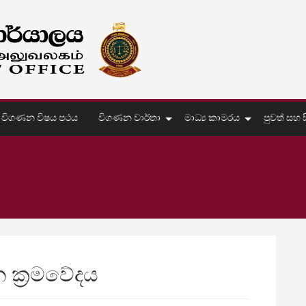
විගණන විෂය පථය
විගණන වාර්තා
මාධ්‍ය කාමරය
පුවත් සහ සි
 ක්‍රමවේදය