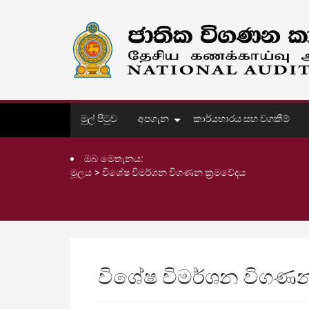
මුල් පිටුව
අපගැන
කාර්යභාරය සහ වගකීම්
ඔබ මෙතැනය:
මූලය
>
විශේෂ විමර්ශන විගණන ක්‍රමවේදය
විශේෂ විමර්ශන විගණන