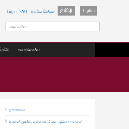
Login
FAQ
අඩවිය සිතියම
දුවීම්
අප අමතන්න
ඉතිහාසය
අපගේ දැක්ම, මෙහෙවර සහ ප්‍රධාන අගයන්