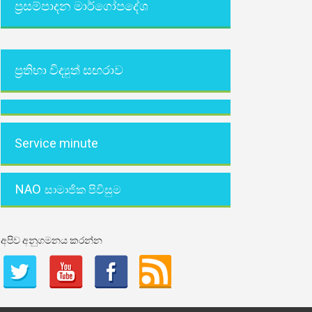
ප්‍රසම්පාදන මාර්ගෝපදේශ
ප්‍රතිභා විද්‍යුත් සඟරාව
Service minute
NAO
සාමාජික පිවිසුම
අපිව අනුගමනය කරන්න