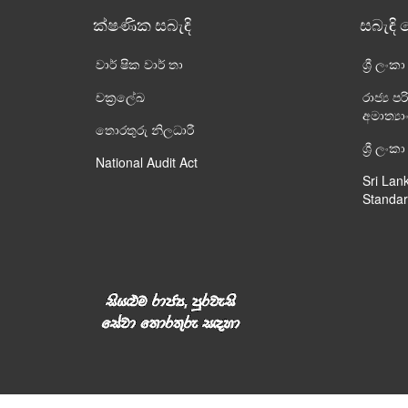
ක්ෂණික සබැඳි
සබැඳි 
වාර් ෂික වාර් තා
ශ්‍රී ලංක
චක්‍රලේඛ
රාජ්‍ය
අමාත්‍ය
තොරතුරු නිලධාරී
ශ්‍රී ල
National Audit Act
Sri Lan
Standar