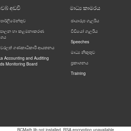
වෙබ් අඩවි
මාධ්‍ය කාමරය
ා පාර්ලි‌මේන්තුව
ඡායාරූප ගැලරිය
 පරිපාලන හා කළමනාකරණ
වීඩියෝ ගැලරිය
ාංශය
Speeches
ංකා වරලත් ගණකාධිකාරී ආයතනය
මාධ්‍ය නිකුතුව
ka Accounting and Auditing
ප්‍රකාශනය
ds Monitoring Board
Training
BCMath lib not installed. RSA encryption unavailable