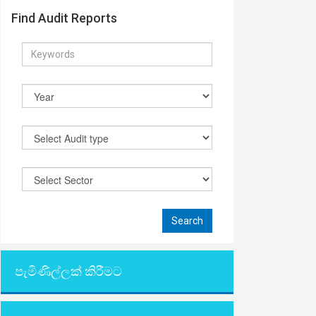
Find Audit Reports
පැමිණිල්ලක් කිරීමට