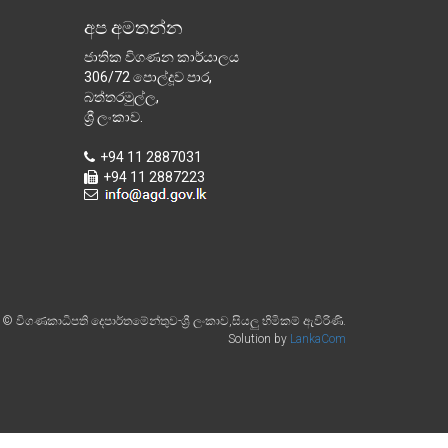
අප අමතන්න
ජාතික විගණන කාර්යාලය
306/72 පොල්දූව පාර,
බත්තරමුල්ල,
ශ්‍රී ලංකාව.
+94 11 2887031
+94 11 2887223
© විගණකාධිපති දෙපාර්තමේන්තුව-ශ්‍රී ලංකාව,සියලු හිමිකම් ඇවිරිණි.
Solution by
LankaCom