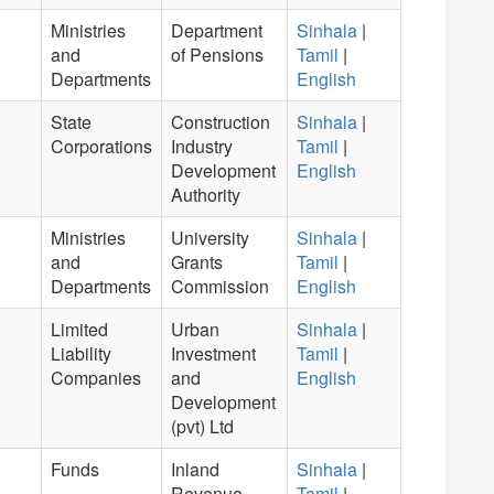
Ministries
Department
Sinhala
|
and
of Pensions
Tamil
|
Departments
English
State
Construction
Sinhala
|
Corporations
Industry
Tamil
|
Development
English
Authority
Ministries
University
Sinhala
|
and
Grants
Tamil
|
Departments
Commission
English
Limited
Urban
Sinhala
|
Liability
Investment
Tamil
|
Companies
and
English
Development
(pvt) Ltd
Funds
Inland
Sinhala
|
Revenue
Tamil
|