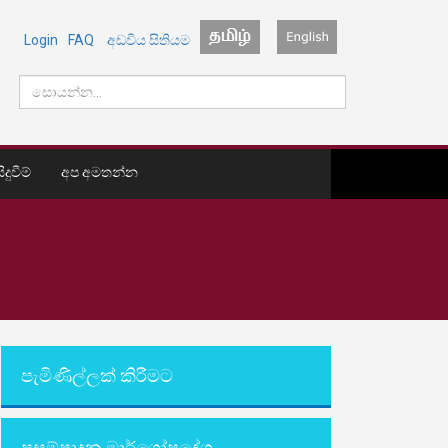
Login
FAQ
අඩවිය සිතියම
දුවීම්
අප අමතන්න
පැමිණිල්ලක් කිරීමට
ප්‍රසම්පාදන මාර්ගෝපදේශ