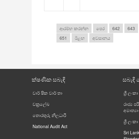
ආරම්භ කරන්න
පෙර
642
643
651
ඊළඟ
අවසානය
ක්ෂණික සබැඳි
සබැඳි 
වාර් ෂික වාර් තා
ශ්‍රී ලංක
චක්‍රලේඛ
රාජ්‍ය
අමාත්‍ය
තොරතුරු නිලධාරී
ශ්‍රී ල
National Audit Act
Sri Lan
Standar