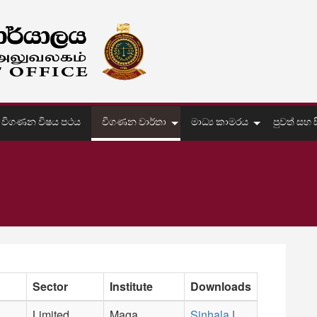
විගණන විෂය පථය
විගණන වාර්තා
මාධ්‍ය කාමරය
පුවත් සහ සි
Sector
Institute
Downloads
Limited
Maga
Sinhala
|