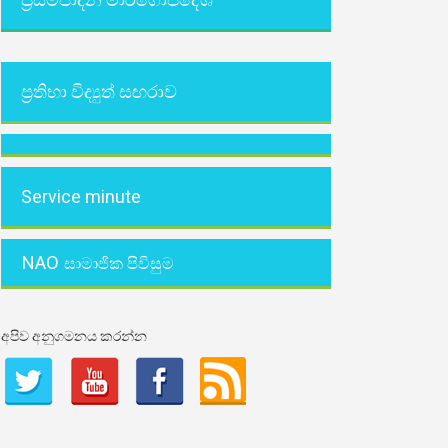
ප්‍රතිභා විද්‍යුත් සඟරාව
Service minute
NAO
සාමාජික පිවිසුම
අපිව අනුගමනය කරන්න