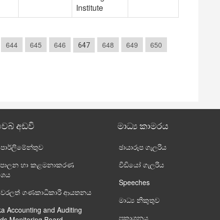
Institute
644
645
646
648
649
650
647
වෙබ් අඩවි
මාධ්‍ය කාමරය
ා පාර්ලි‌මේන්තුව
ඡායාරූප ගැලරිය
 පරිපාලන හා කළමනාකරණ
වීඩියෝ ගැලරිය
ාංශය
Speeches
ංකා වරලත් ගණකාධිකාරී ආයතනය
මාධ්‍ය නිකුතුව
ka Accounting and Auditing
ප්‍රකාශනය
ds Monitoring Board