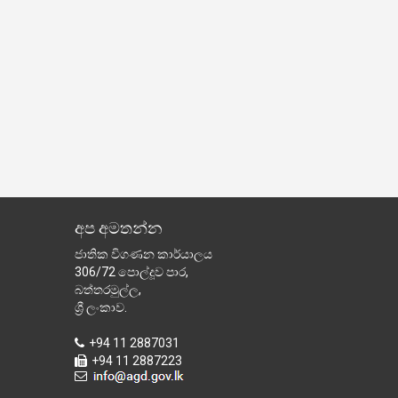
අප අමතන්න
ජාතික විගණන කාර්යාලය
306/72 පොල්දූව පාර,
බත්තරමුල්ල,
ශ්‍රී ලංකාව.
+94 11 2887031
+94 11 2887223