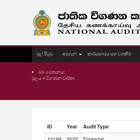
මුල් පිටුව
අපගැන
කාර්යභාරය සහ වගකීම්
ඔබ මෙතැනය:
මූලය
>
විගණන වාර්තා
ID
Year
Audit Type
13199
2022
Financial