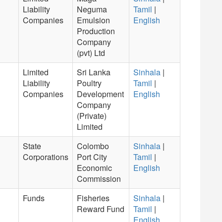
Liability
Neguma
Tamil
|
Companies
Emulsion
English
Production
Company
(pvt) Ltd
Limited
Sri Lanka
Sinhala
|
Liability
Poultry
Tamil
|
Companies
Development
English
Company
(Private)
Limited
State
Colombo
Sinhala
|
Corporations
Port City
Tamil
|
Economic
English
Commission
Funds
Fisheries
Sinhala
|
Reward Fund
Tamil
|
English